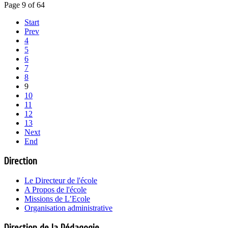
Page 9 of 64
Start
Prev
4
5
6
7
8
9
10
11
12
13
Next
End
Direction
Le Directeur de l'école
A Propos de l'école
Missions de L’Ecole
Organisation administrative