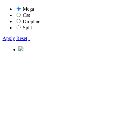
Mega
Css
Dropline
Split
Apply
Reset