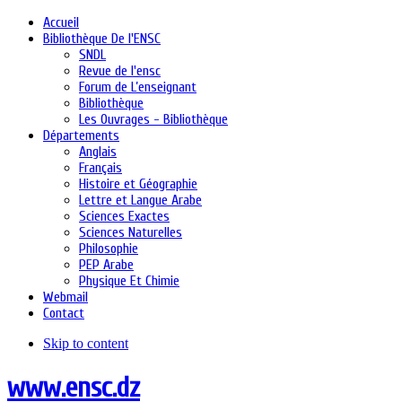
Accueil
Bibliothèque De l'ENSC
SNDL
Revue de l'ensc
Forum de L’enseignant
Bibliothèque
Les Ouvrages - Bibliothèque
Départements
Anglais
Français
Histoire et Géographie
Lettre et Langue Arabe
Sciences Exactes
Sciences Naturelles
Philosophie
PEP Arabe
Physique Et Chimie
Webmail
Contact
Skip to content
www.ensc.dz